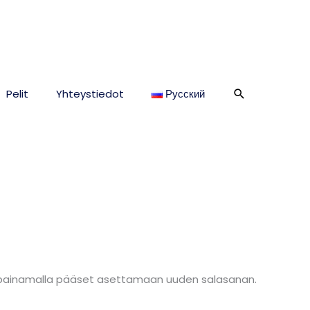
Hae
Pelit
Yhteystiedot
Русский
 jota painamalla pääset asettamaan uuden salasanan.