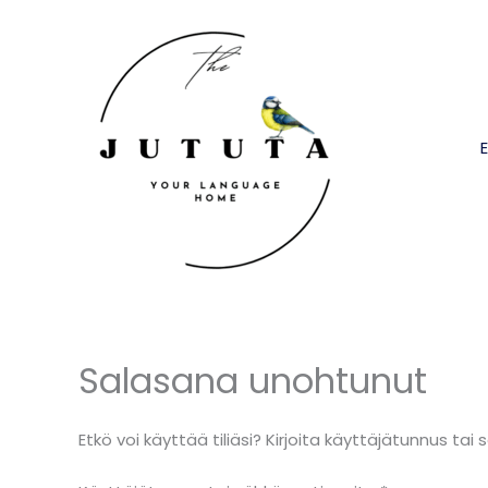
Siirry
sisältöön
E
Salasana unohtunut
Vaaditaan
Etkö voi käyttää tiliäsi? Kirjoita käyttäjätunnus t