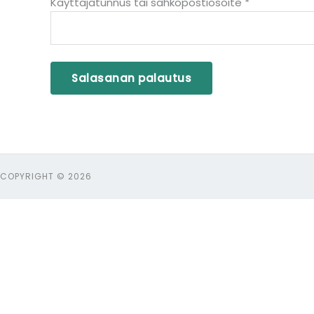
Käyttäjätunnus tai sähköpostiosoite
*
Salasanan palautus
COPYRIGHT © 2026