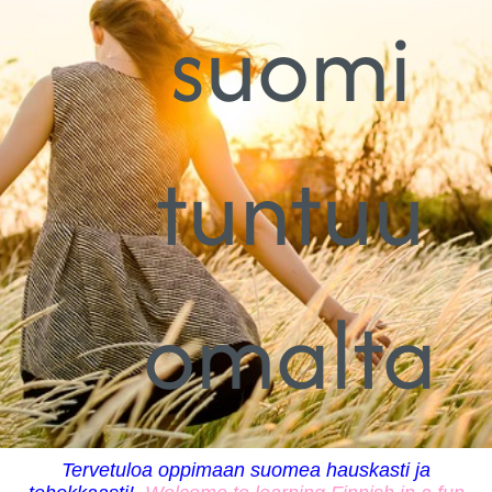
suomi
tuntuu
omalta
Tervetuloa oppimaan suomea hauskasti ja