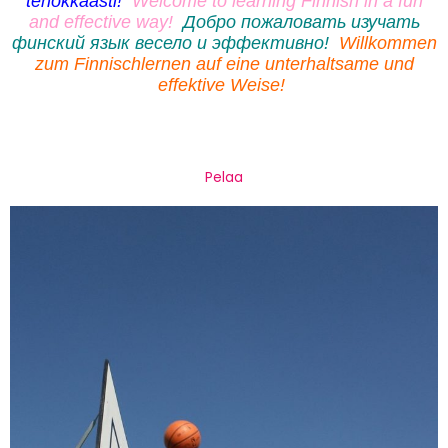
tehokkaasti!
Welcome to learning Finnish in a fun
and effective way!
Добро пожаловать изучать
финский язык весело и эффективно!
Willkommen
zum Finnischlernen auf eine unterhaltsame und
effektive Weise!
Pelaa