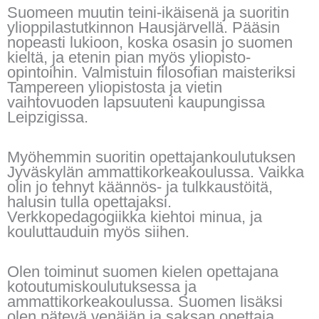
Suomeen muutin teini-ikäisenä ja suoritin
ylioppilastutkinnon Hausjärvellä. Pääsin
nopeasti lukioon, koska osasin jo suomen
kieltä, ja etenin pian myös yliopisto-
opintoihin. Valmistuin filosofian maisteriksi
Tampereen yliopistosta ja vietin
vaihtovuoden lapsuuteni kaupungissa
Leipzigissa.
Myöhemmin suoritin opettajankoulutuksen
Jyväskylän ammattikorkeakoulussa. Vaikka
olin jo tehnyt käännös- ja tulkkaustöitä,
halusin tulla opettajaksi.
Verkkopedagogiikka kiehtoi minua, ja
kouluttauduin myös siihen.
Olen toiminut suomen kielen opettajana
kotoutumiskoulutuksessa ja
ammattikorkeakoulussa. Suomen lisäksi
olen pätevä venäjän ja saksan opettaja.