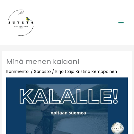
Siirry
Pääv
sisältöön
Minä menen kalaan!
Kommentoi
/
Sanasto
/ Kirjoittaja
Kristina Kemppainen