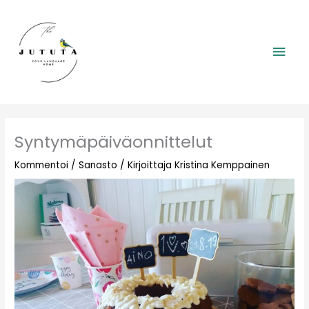
Siirry
Pääv
sisältöön
Syntymäpäiväonnittelut
Kommentoi
/
Sanasto
/ Kirjoittaja
Kristina Kemppainen