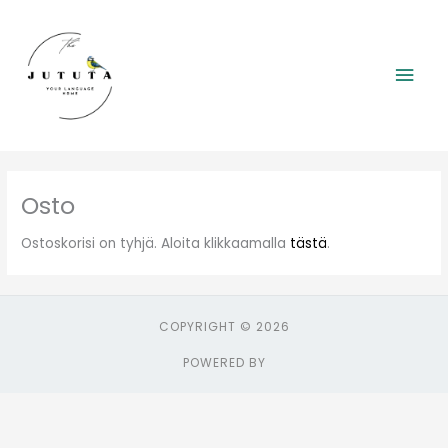
Siirry
Pääv
sisältöön
Osto
Ostoskorisi on tyhjä. Aloita klikkaamalla
tästä
.
COPYRIGHT © 2026
POWERED BY